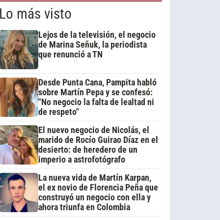
Lo más visto
Lejos de la televisión, el negocio
de Marina Señuk, la periodista
que renunció a TN
Desde Punta Cana, Pampita habló
sobre Martín Pepa y se confesó:
"No negocio la falta de lealtad ni
de respeto"
El nuevo negocio de Nicolás, el
marido de Rocío Guirao Díaz en el
desierto: de heredero de un
imperio a astrofotógrafo
La nueva vida de Martín Karpan,
el ex novio de Florencia Peña que
construyó un negocio con ella y
ahora triunfa en Colombia