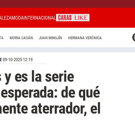
ALEZA
MODA
INTERNACIONAL
CARAS MIAMI
TA
MORIA CASÁN
JUAN MINUJÍN
HERMANA VERÓNICA
CARAS BRASIL
CARAS URUGUAY
E
09-10-2025 12:19
 y es la serie
esperada: de qué
ente aterrador, el