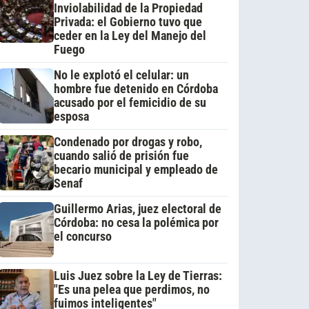
Inviolabilidad de la Propiedad
Privada: el Gobierno tuvo que
ceder en la Ley del Manejo del
Fuego
No le explotó el celular: un
hombre fue detenido en Córdoba
acusado por el femicidio de su
esposa
Condenado por drogas y robo,
cuando salió de prisión fue
becario municipal y empleado de
Senaf
Guillermo Arias, juez electoral de
Córdoba: no cesa la polémica por
el concurso
Luis Juez sobre la Ley de Tierras:
"Es una pelea que perdimos, no
fuimos inteligentes"