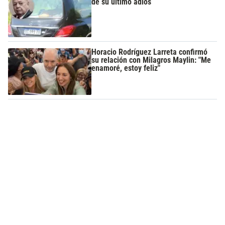
de su último adiós
Horacio Rodríguez Larreta confirmó
su relación con Milagros Maylin: "Me
enamoré, estoy feliz"