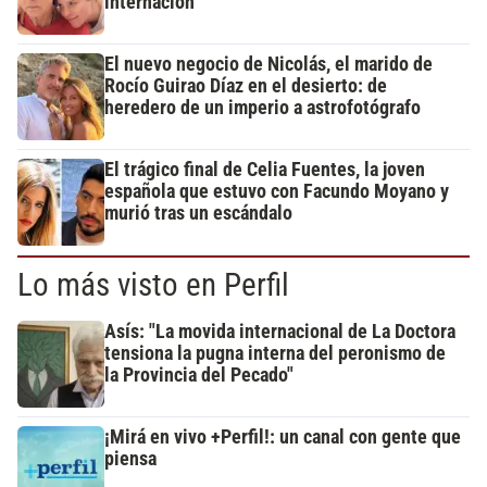
internación
El nuevo negocio de Nicolás, el marido de
Rocío Guirao Díaz en el desierto: de
heredero de un imperio a astrofotógrafo
El trágico final de Celia Fuentes, la joven
española que estuvo con Facundo Moyano y
murió tras un escándalo
Lo más visto en Perfil
Asís: "La movida internacional de La Doctora
tensiona la pugna interna del peronismo de
la Provincia del Pecado"
¡Mirá en vivo +Perfil!: un canal con gente que
piensa