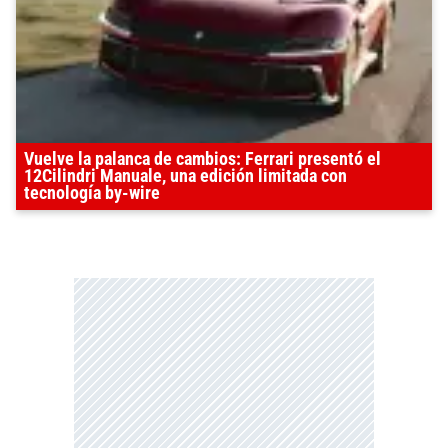
Vuelve la palanca de cambios: Ferrari presentó el
12Cilindri Manuale, una edición limitada con
tecnología by-wire