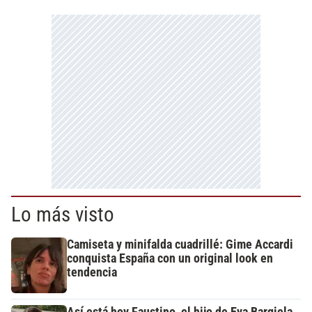
Lo más visto
Camiseta y minifalda cuadrillé: Gime Accardi
conquista España con un original look en
tendencia
Así está hoy Faustino, el hijo de Eva Bargiela