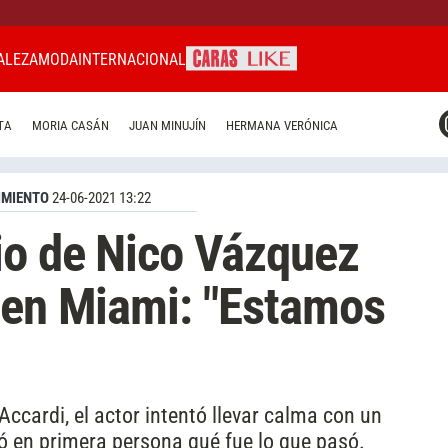
ALEZA
MODA
INTERNACIONAL
CARAS MIAMI
TA
MORIA CASÁN
JUAN MINUJÍN
HERMANA VERÓNICA
CARAS BRASIL
CARAS URUGUAY
IMIENTO
24-06-2021 13:22
io de Nico Vázquez
 en Miami: "Estamos
ccardi, el actor intentó llevar calma con un
ató en primera persona qué fue lo que pasó.