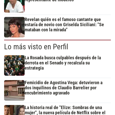
Revelan quién es el famoso cantante que
estaría de novio con Griselda Siciliani: "Se
mataban con la mirada"
Lo más visto en Perfil
La Rosada busca culpables después de la
derrota en el Senado y recalcula su
estrategia
Femicidio de Agostina Vega: detuvieron a
dos inquilinos de Claudio Barrelier por
encubrimiento agravado
La historia real de "Elize: Sombras de una
mujer", la nueva película de Netflix sobre el