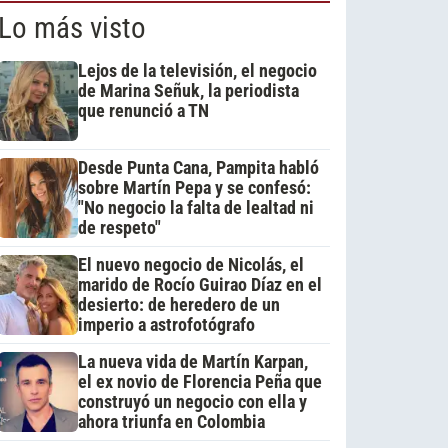
Lo más visto
Lejos de la televisión, el negocio
de Marina Señuk, la periodista
que renunció a TN
Desde Punta Cana, Pampita habló
sobre Martín Pepa y se confesó:
"No negocio la falta de lealtad ni
de respeto"
El nuevo negocio de Nicolás, el
marido de Rocío Guirao Díaz en el
desierto: de heredero de un
imperio a astrofotógrafo
La nueva vida de Martín Karpan,
el ex novio de Florencia Peña que
construyó un negocio con ella y
ahora triunfa en Colombia