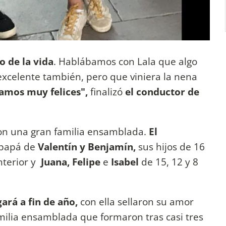
o de la vida
. Hablábamos con Lala que algo
excelente también, pero que viniera la nena
amos muy felices",
finalizó
el conductor de
ron una gran familia ensamblada.
El
 papá de
Valentín y Benjamín,
sus hijos de 16
nterior y
Juana,
Felipe
e
Isabel
de 15, 12 y 8
gará a fin de año,
con ella sellaron su amor
milia ensamblada que formaron tras casi tres