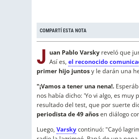
COMPARTÍ ESTA NOTA
J
uan Pablo Varsky
reveló que ju
Así es,
el reconocido comunic
primer hijo juntos
y le darán una he
"¡Vamos a tener una nena!.
Esperába
nos había dicho: 'Yo vi algo, es muy
resultado del test, que por suerte di
periodista de 49 años
en diálogo co
Luego,
Varsky
continuó: "Cayó lagrim
radio la lagrimeé. Papá de una nena 