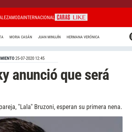
ALEZA
MODA
INTERNACIONAL
CARAS MIAMI
TA
MORIA CASÁN
JUAN MINUJÍN
HERMANA VERÓNICA
CARAS BRASIL
CARAS URUGUAY
IMIENTO
25-07-2020 12:45
y anunció que será
pareja, "Lala" Bruzoni, esperan su primera nena.