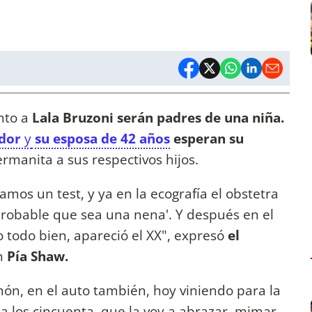
nto a
Lala Bruzoni serán padres de una niña.
ador
y
su esposa de 42 años
esperan su
rmanita a sus respectivos hijos.
mos un test, y ya en la ecografía el obstetra
 probable que sea una nena'. Y después en el
o todo bien, apareció el XX", expresó
el
n
Pía Shaw.
ón, en el auto también, hoy viniendo para la
a los cincuenta, que la voy a abrazar, mimar,