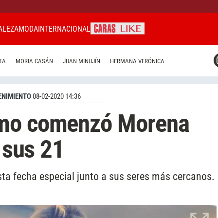
ALEZA
MODA
INTERNACIONAL
CARAS MIAMI
TA
MORIA CASÁN
JUAN MINUJÍN
HERMANA VERÓNICA
CARAS BRASIL
CARAS URUGUAY
ENIMIENTO
08-02-2020 14:36
ómo comenzó Morena
e sus 21
esta fecha especial junto a sus seres más cercanos.