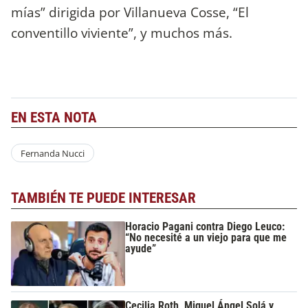
mías” dirigida por Villanueva Cosse, “El
conventillo viviente”, y muchos más.
EN ESTA NOTA
Fernanda Nucci
TAMBIÉN TE PUEDE INTERESAR
Horacio Pagani contra Diego Leuco:
“No necesité a un viejo para que me
ayude”
Cecilia Roth, Miguel Ángel Solá y