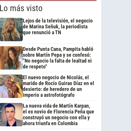
Lo más visto
Lejos de la televisión, el negocio
de Marina Señuk, la periodista
que renunció a TN
Desde Punta Cana, Pampita habló
sobre Martín Pepa y se confesó:
"No negocio la falta de lealtad ni
de respeto"
El nuevo negocio de Nicolás, el
marido de Rocío Guirao Díaz en el
desierto: de heredero de un
imperio a astrofotógrafo
La nueva vida de Martín Karpan,
el ex novio de Florencia Peña que
construyó un negocio con ella y
ahora triunfa en Colombia