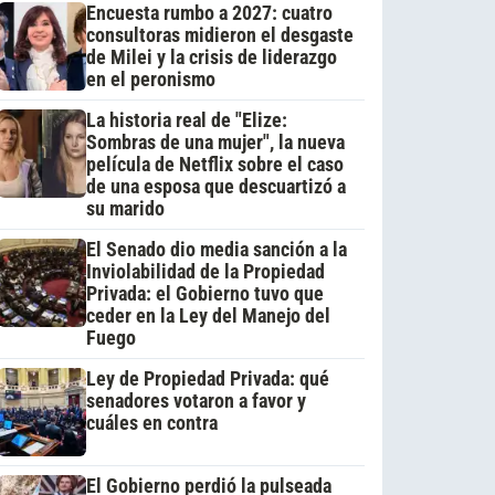
Encuesta rumbo a 2027: cuatro
consultoras midieron el desgaste
de Milei y la crisis de liderazgo
en el peronismo
La historia real de "Elize:
Sombras de una mujer", la nueva
película de Netflix sobre el caso
de una esposa que descuartizó a
su marido
El Senado dio media sanción a la
Inviolabilidad de la Propiedad
Privada: el Gobierno tuvo que
ceder en la Ley del Manejo del
Fuego
Ley de Propiedad Privada: qué
senadores votaron a favor y
cuáles en contra
El Gobierno perdió la pulseada