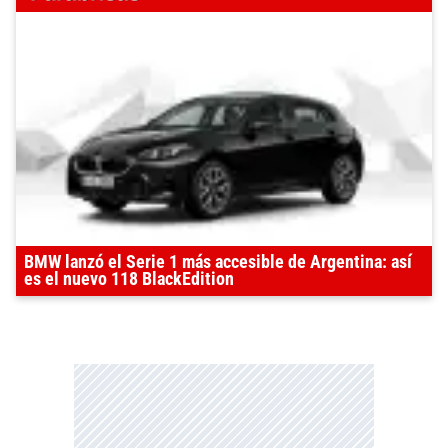
BMW lanzó el Serie 1 más accesible de Argentina: así
es el nuevo 118 BlackEdition