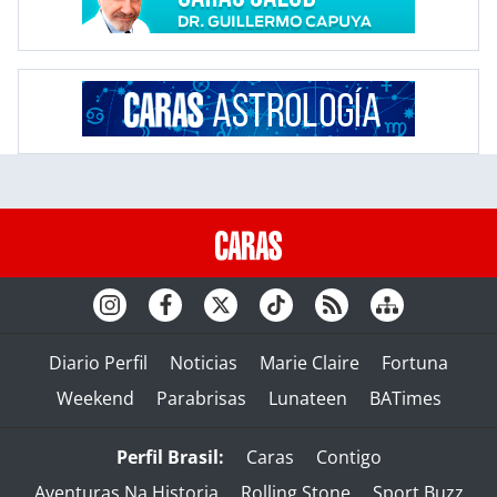
Diario Perfil
Noticias
Marie Claire
Fortuna
Weekend
Parabrisas
Lunateen
BATimes
Perfil Brasil:
Caras
Contigo
Aventuras Na Historia
Rolling Stone
Sport Buzz