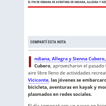
EL FIN DE SEMANA DE AVENTURA DE INDIANA, ALLEGRA Y SI
COMPARTÍ ESTA NOTA
I
ndiana, Allegra y Sienna Cubero,
Cubero
, aprovecharon el pasado 
aire libre lleno de actividades recrea
Viciconte
,
las jóvenes se embarcar
bicicleta, aventuras en kayak y m
plasmados en redes sociales.
El día comenzó con un paseo en bici