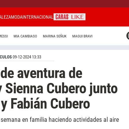
ALEZA
MODA
INTERNACIONAL
CARAS MIAMI
MESSI
MIA CAMBIASO
MARINA SEÑUK
MAGUI BRAVI
CARAS BRASIL
CARAS URUGUAY
CULOS
09-12-2024 13:33
 de aventura de
 y Sienna Cubero junto
 y Fabián Cubero
e semana en familia haciendo actividades al aire