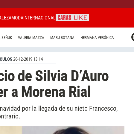
ALEZA
MODA
INTERNACIONAL
CARAS MIAMI
 SEÑUK
VALERIA MAZZA
MARU BOTANA
HERMANA VERÓNICA
CARAS BRASIL
CARAS URUGUAY
CULOS
26-12-2019 13:14
cio de Silvia D’Auro
er a Morena Rial
navidad por la llegada de su nieto Francesco,
ntrario.