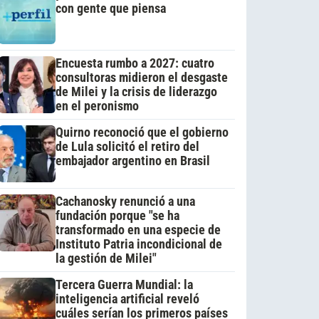
con gente que piensa
Encuesta rumbo a 2027: cuatro
consultoras midieron el desgaste
de Milei y la crisis de liderazgo
en el peronismo
Quirno reconoció que el gobierno
de Lula solicitó el retiro del
embajador argentino en Brasil
Cachanosky renunció a una
fundación porque "se ha
transformado en una especie de
Instituto Patria incondicional de
la gestión de Milei"
Tercera Guerra Mundial: la
inteligencia artificial reveló
cuáles serían los primeros países