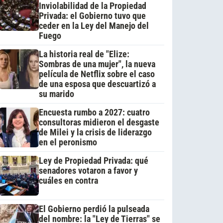
Inviolabilidad de la Propiedad
Privada: el Gobierno tuvo que
ceder en la Ley del Manejo del
Fuego
La historia real de "Elize:
Sombras de una mujer", la nueva
película de Netflix sobre el caso
de una esposa que descuartizó a
su marido
Encuesta rumbo a 2027: cuatro
consultoras midieron el desgaste
de Milei y la crisis de liderazgo
en el peronismo
Ley de Propiedad Privada: qué
senadores votaron a favor y
cuáles en contra
El Gobierno perdió la pulseada
del nombre: la "Ley de Tierras" se