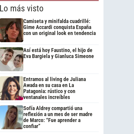
Lo más visto
Camiseta y minifalda cuadrillé:
Gime Accardi conquista España
con un original look en tendencia
Así está hoy Faustino, el hijo de
Eva Bargiela y Gianluca Simeone
Entramos al living de Juliana
Awada en su casa en La
Patagonia: rústico y con
ventanales increíbles
Sofía Aldrey compartió una
reflexión a un mes de ser madre
de Marco: “Fue aprender a
confiar”