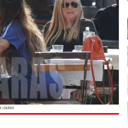
O
| CARAS