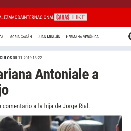
ALEZA
MODA
INTERNACIONAL
CARAS MIAMI
TA
MORIA CASÁN
JUAN MINUJÍN
HERMANA VERÓNICA
CARAS BRASIL
CARAS URUGUAY
CULOS
08-11-2019 18:22
riana Antoniale a
jo
comentario a la hija de Jorge Rial.