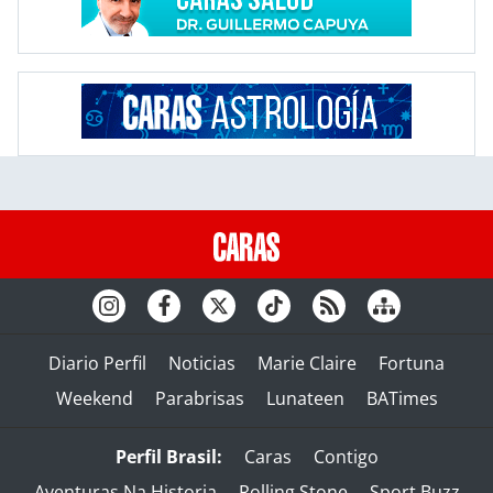
Diario Perfil
Noticias
Marie Claire
Fortuna
Weekend
Parabrisas
Lunateen
BATimes
Perfil Brasil:
Caras
Contigo
Aventuras Na Historia
Rolling Stone
Sport Buzz