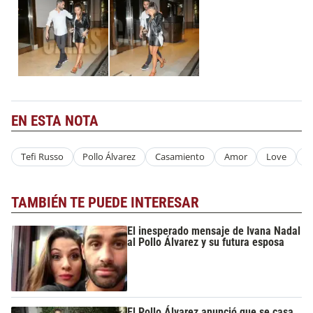
EN ESTA NOTA
Tefi Russo
Pollo Álvarez
Casamiento
Amor
Love
N
TAMBIÉN TE PUEDE INTERESAR
El inesperado mensaje de Ivana Nadal
al Pollo Álvarez y su futura esposa
El Pollo Álvarez anunció que se casa