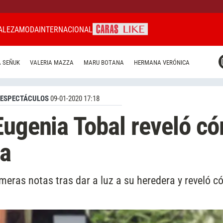
ALEZA
MODA
INTERNACIONAL
CARAS MIAMI
 SEÑUK
VALERIA MAZZA
MARU BOTANA
HERMANA VERÓNICA
CARAS BRASIL
CARAS URUGUAY
ESPECTÁCULOS
09-01-2020 17:18
Eugenia Tobal reveló c
ma
imeras notas tras dar a luz a su heredera y reveló 