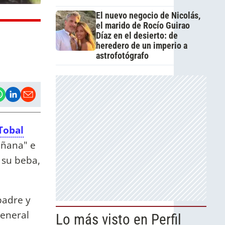
El nuevo negocio de Nicolás,
el marido de Rocío Guirao
Díaz en el desierto: de
heredero de un imperio a
astrofotógrafo
Tobal
añana" e
 su beba,
padre y
general
Lo más visto en Perfil