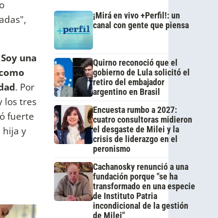
o
¡Mirá en vivo +Perfil!: un
adas",
canal con gente que piensa
?
Soy una
Quirno reconoció que el
, como
gobierno de Lula solicitó el
retiro del embajador
idad
. Por
argentino en Brasil
 los tres
Encuesta rumbo a 2027:
ó fuerte
cuatro consultoras midieron
 hija y
el desgaste de Milei y la
crisis de liderazgo en el
peronismo
Cachanosky renunció a una
fundación porque "se ha
transformado en una especie
de Instituto Patria
incondicional de la gestión
de Milei"