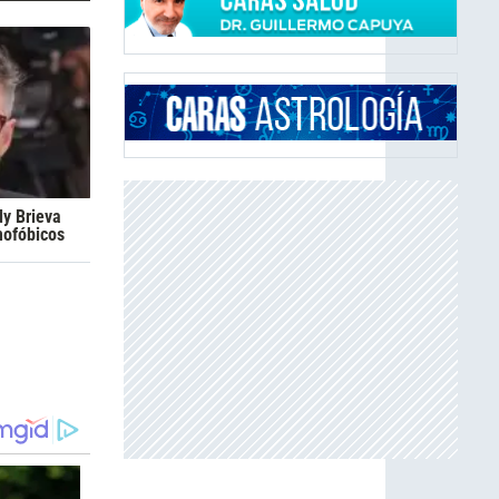
dy Brieva
mofóbicos