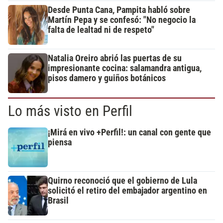
Desde Punta Cana, Pampita habló sobre
Martín Pepa y se confesó: "No negocio la
falta de lealtad ni de respeto"
Natalia Oreiro abrió las puertas de su
impresionante cocina: salamandra antigua,
pisos damero y guiños botánicos
Lo más visto en Perfil
¡Mirá en vivo +Perfil!: un canal con gente que
piensa
Quirno reconoció que el gobierno de Lula
solicitó el retiro del embajador argentino en
Brasil