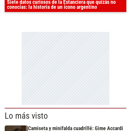
Siete datos curiosos de la Estanciera que quizás no
conocías: la historia de un ícono argentino
Lo más visto
Camiseta y minifalda cuadrillé: Gime Accardi