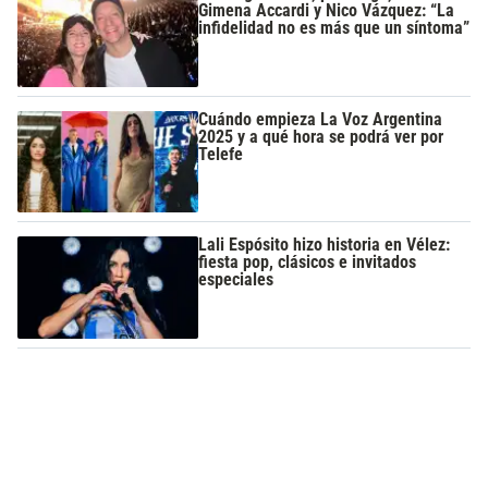
Gimena Accardi y Nico Vázquez: “La
infidelidad no es más que un síntoma”
Cuándo empieza La Voz Argentina
2025 y a qué hora se podrá ver por
Telefe
Lali Espósito hizo historia en Vélez:
fiesta pop, clásicos e invitados
especiales