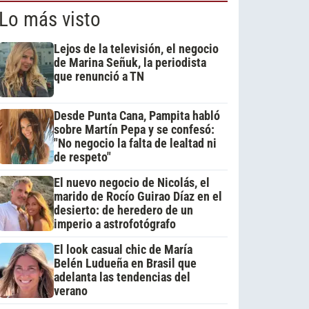
Lo más visto
Lejos de la televisión, el negocio
de Marina Señuk, la periodista
que renunció a TN
Desde Punta Cana, Pampita habló
sobre Martín Pepa y se confesó:
"No negocio la falta de lealtad ni
de respeto"
El nuevo negocio de Nicolás, el
marido de Rocío Guirao Díaz en el
desierto: de heredero de un
imperio a astrofotógrafo
El look casual chic de María
Belén Ludueña en Brasil que
adelanta las tendencias del
verano