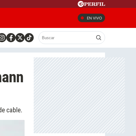
EN VIVO
mann
de cable.