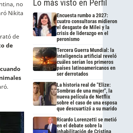
Lo más visto en Perfil
ntina, no
aró Nikita
Encuesta rumbo a 2027:
cuatro consultoras midieron
el desgaste de Milei y la
crisis de liderazgo en el
trató de
peronismo
co de
Tercera Guerra Mundial: la
inteligencia artificial reveló
cuáles serían los primeros
' cuando
países latinoamericanos en
ser derrotados
animales
La historia real de "Elize:
aró.
Sombras de una mujer", la
nueva película de Netflix
sobre el caso de una esposa
que descuartizó a su marido
Ricardo Lorenzetti se metió
en el debate sobre la
inhabilitación de Cristina