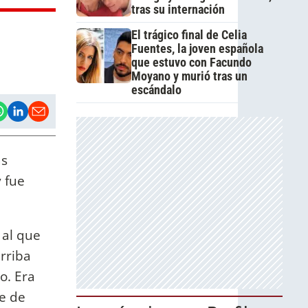
tras su internación
El trágico final de Celia
Fuentes, la joven española
que estuvo con Facundo
Moyano y murió tras un
escándalo
as
y fue
 al que
arriba
o. Era
re de