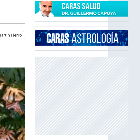
artin Fierro
Sol Perez Fotos
Sol Perez Antes