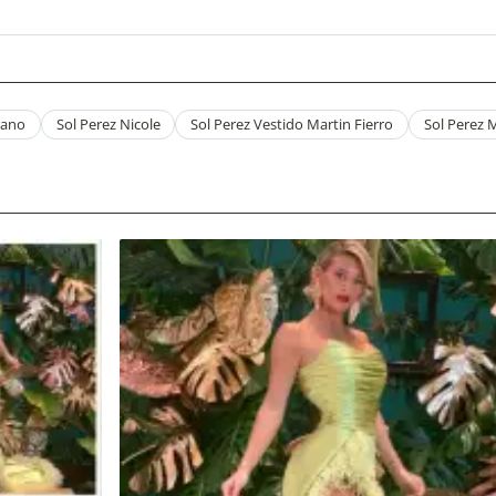
rano
Sol Perez Nicole
Sol Perez Vestido Martin Fierro
Sol Perez M