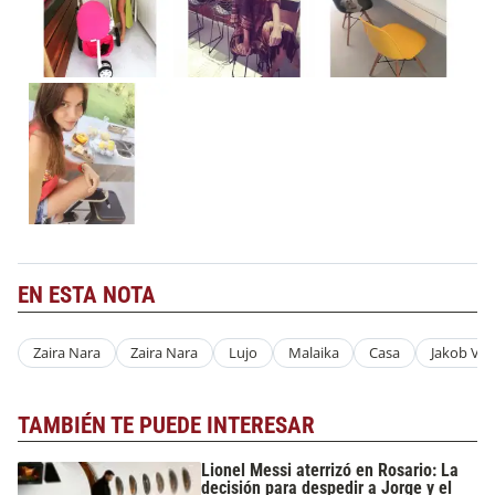
EN ESTA NOTA
Zaira Nara
Zaira Nara
Lujo
Malaika
Casa
Jakob Von
TAMBIÉN TE PUEDE INTERESAR
Lionel Messi aterrizó en Rosario: La
decisión para despedir a Jorge y el