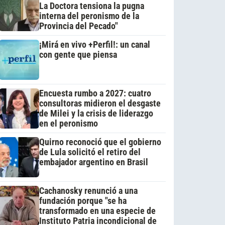
La Doctora tensiona la pugna
interna del peronismo de la
Provincia del Pecado"
¡Mirá en vivo +Perfil!: un canal
con gente que piensa
Encuesta rumbo a 2027: cuatro
consultoras midieron el desgaste
de Milei y la crisis de liderazgo
en el peronismo
Quirno reconoció que el gobierno
de Lula solicitó el retiro del
embajador argentino en Brasil
Cachanosky renunció a una
fundación porque "se ha
transformado en una especie de
Instituto Patria incondicional de