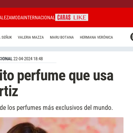
ALEZA
MODA
INTERNACIONAL
CARAS MIAMI
 SEÑUK
VALERIA MAZZA
MARU BOTANA
HERMANA VERÓNICA
CARAS BRASIL
CARAS URUGUAY
CIONAL
22-04-2024 18:48
sito perfume que usa
rtiz
 de los perfumes más exclusivos del mundo.