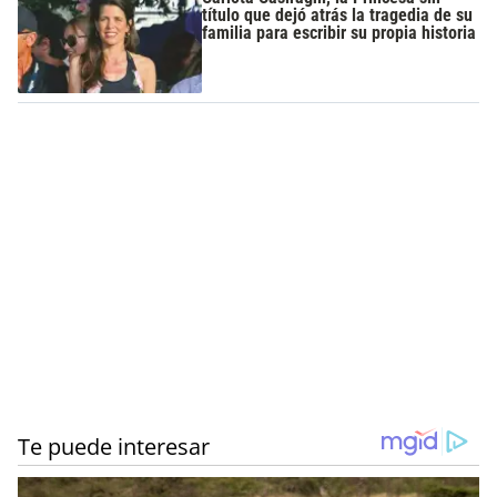
título que dejó atrás la tragedia de su
familia para escribir su propia historia