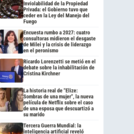
Inviolabilidad de la Propiedad
Privada: el Gobierno tuvo que
ceder en la Ley del Manejo del
Fuego
Encuesta rumbo a 2027: cuatro
consultoras midieron el desgaste
de Milei y la crisis de liderazgo
en el peronismo
Ricardo Lorenzetti se metió en el
debate sobre la inhabilitación de
Cristina Kirchner
La historia real de "Elize:
Sombras de una mujer", la nueva
película de Netflix sobre el caso
de una esposa que descuartizó a
su marido
Tercera Guerra Mundial: la
inteligencia artificial reveló