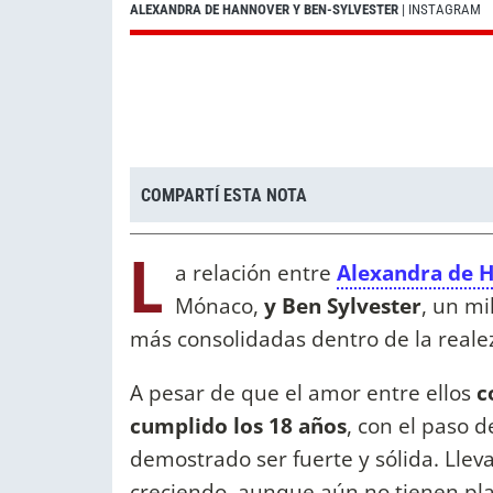
ALEXANDRA DE HANNOVER Y BEN-SYLVESTER
| INSTAGRAM
COMPARTÍ ESTA NOTA
L
a relación entre
Alexandra de 
Mónaco,
y Ben Sylvester
, un mi
más consolidadas dentro de la real
A pesar de que el amor entre ellos
c
cumplido los 18 años
, con el paso d
demostrado ser fuerte y sólida. Llev
creciendo, aunque aún no tienen pl