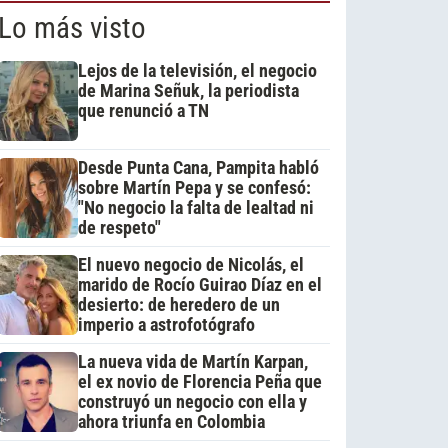
Lo más visto
Lejos de la televisión, el negocio
de Marina Señuk, la periodista
que renunció a TN
Desde Punta Cana, Pampita habló
sobre Martín Pepa y se confesó:
"No negocio la falta de lealtad ni
de respeto"
El nuevo negocio de Nicolás, el
marido de Rocío Guirao Díaz en el
desierto: de heredero de un
imperio a astrofotógrafo
La nueva vida de Martín Karpan,
el ex novio de Florencia Peña que
construyó un negocio con ella y
ahora triunfa en Colombia