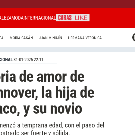
ALEZA
MODA
INTERNACIONAL
CARAS MIAMI
TA
MORIA CASÁN
JUAN MINUJÍN
HERMANA VERÓNICA
CARAS BRASIL
CARAS URUGUAY
CIONAL
31-01-2025 22:11
oria de amor de
nover, la hija de
co, y su novio
omenzó a temprana edad, con el paso del
strado ser fuerte y sólida.