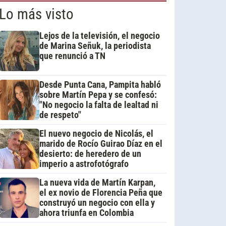
Lo más visto
Lejos de la televisión, el negocio
de Marina Señuk, la periodista
que renunció a TN
Desde Punta Cana, Pampita habló
sobre Martín Pepa y se confesó:
"No negocio la falta de lealtad ni
de respeto"
El nuevo negocio de Nicolás, el
marido de Rocío Guirao Díaz en el
desierto: de heredero de un
imperio a astrofotógrafo
La nueva vida de Martín Karpan,
el ex novio de Florencia Peña que
construyó un negocio con ella y
ahora triunfa en Colombia