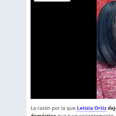
La razón por la que
Letizia Ortiz
dejó
doméstico
que tuvo recientemente, e