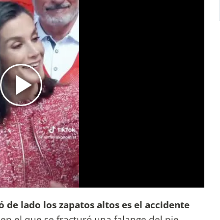
 de lado los zapatos altos es el accidente
n el que se fracturó una falange del pie