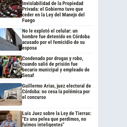
Inviolabilidad de la Propiedad
Privada: el Gobierno tuvo que
ceder en la Ley del Manejo del
Fuego
No le explotó el celular: un
hombre fue detenido en Córdoba
acusado por el femicidio de su
esposa
Condenado por drogas y robo,
cuando salió de prisión fue
becario municipal y empleado de
Senaf
Guillermo Arias, juez electoral de
Córdoba: no cesa la polémica por
el concurso
Luis Juez sobre la Ley de Tierras:
"Es una pelea que perdimos, no
fuimos inteligentes"