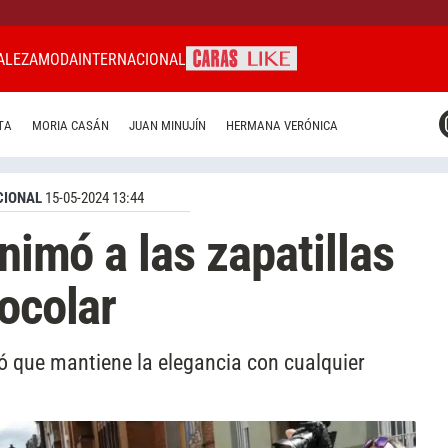
ALEZA
MODA
INTERNACIONAL
CARAS MIAMI
TA
MORIA CASÁN
JUAN MINUJÍN
HERMANA VERÓNICA
CARAS BRASIL
CARAS URUGUAY
CIONAL
15-05-2024 13:44
animó a las zapatillas
ocolar
 que mantiene la elegancia con cualquier