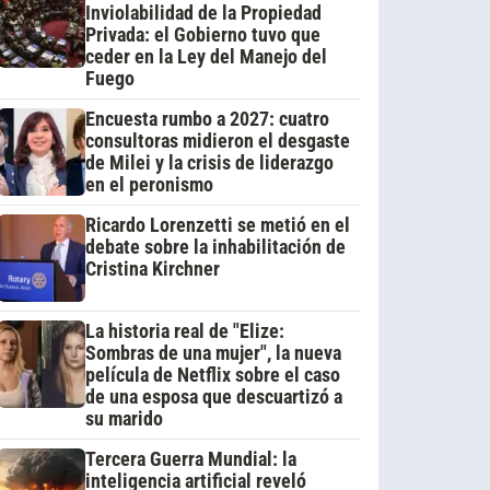
Inviolabilidad de la Propiedad
Privada: el Gobierno tuvo que
ceder en la Ley del Manejo del
Fuego
Encuesta rumbo a 2027: cuatro
consultoras midieron el desgaste
de Milei y la crisis de liderazgo
en el peronismo
Ricardo Lorenzetti se metió en el
debate sobre la inhabilitación de
Cristina Kirchner
La historia real de "Elize:
Sombras de una mujer", la nueva
película de Netflix sobre el caso
de una esposa que descuartizó a
su marido
Tercera Guerra Mundial: la
inteligencia artificial reveló