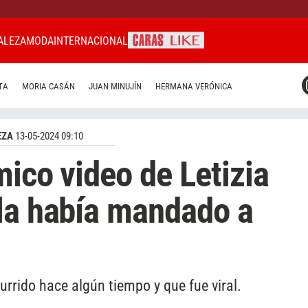
ALEZA
MODA
INTERNACIONAL
CARAS MIAMI
TA
MORIA CASÁN
JUAN MINUJÍN
HERMANA VERÓNICA
CARAS BRASIL
CARAS URUGUAY
EZA
13-05-2024 09:10
mico video de Letizia
la había mandado a
rrido hace algún tiempo y que fue viral.