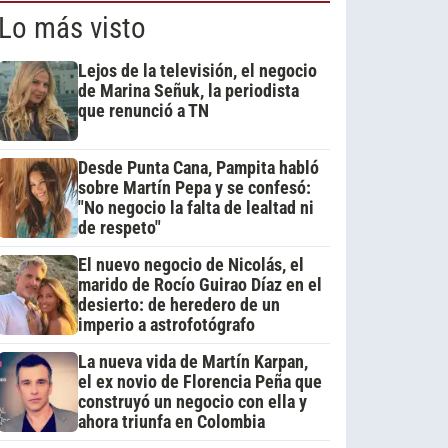
Lo más visto
Lejos de la televisión, el negocio
de Marina Señuk, la periodista
que renunció a TN
Desde Punta Cana, Pampita habló
sobre Martín Pepa y se confesó:
"No negocio la falta de lealtad ni
de respeto"
El nuevo negocio de Nicolás, el
marido de Rocío Guirao Díaz en el
desierto: de heredero de un
imperio a astrofotógrafo
La nueva vida de Martín Karpan,
el ex novio de Florencia Peña que
construyó un negocio con ella y
ahora triunfa en Colombia