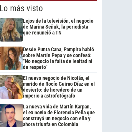
Lo más visto
Lejos de la televisión, el negocio
de Marina Señuk, la periodista
que renunció a TN
Desde Punta Cana, Pampita habló
sobre Martín Pepa y se confesó:
"No negocio la falta de lealtad ni
de respeto"
El nuevo negocio de Nicolás, el
marido de Rocío Guirao Díaz en el
desierto: de heredero de un
imperio a astrofotógrafo
La nueva vida de Martín Karpan,
el ex novio de Florencia Peña que
construyó un negocio con ella y
ahora triunfa en Colombia