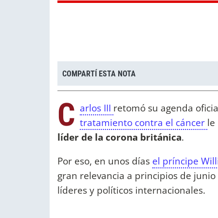
COMPARTÍ ESTA NOTA
C
arlos III
retomó su agenda oficia
tratamiento contra el cáncer
le
líder de la corona británica
.
Por eso, en unos días
el príncipe Wi
gran relevancia a principios de juni
líderes y políticos internacionales.