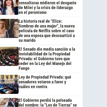
consultoras midieron el desgaste
de Milei y la crisis de liderazgo
en el peronismo
La historia real de "Elize:
Sombras de una mujer", la nueva
película de Netflix sobre el caso
de una esposa que descuartizó a
su marido
El Senado dio media sanción a la
Inviolabilidad de la Propiedad
Privada: el Gobierno tuvo que
ceder en la Ley del Manejo del
Fuego
Ley de Propiedad Privada: qué
senadores votaron a favor y
cuáles en contra
El Gobierno perdió la pulseada
del nombre: la "Ley de Tierras" se