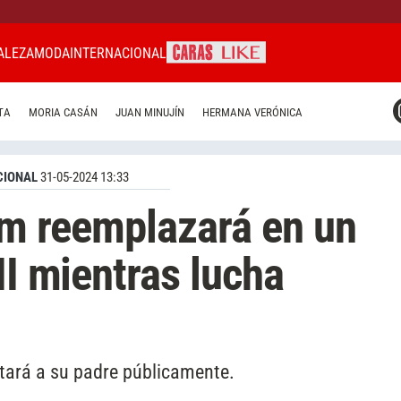
ALEZA
MODA
INTERNACIONAL
CARAS MIAMI
TA
MORIA CASÁN
JUAN MINUJÍN
HERMANA VERÓNICA
CARAS BRASIL
CARAS URUGUAY
CIONAL
31-05-2024 13:33
iam reemplazará en un
II mientras lucha
tará a su padre públicamente.