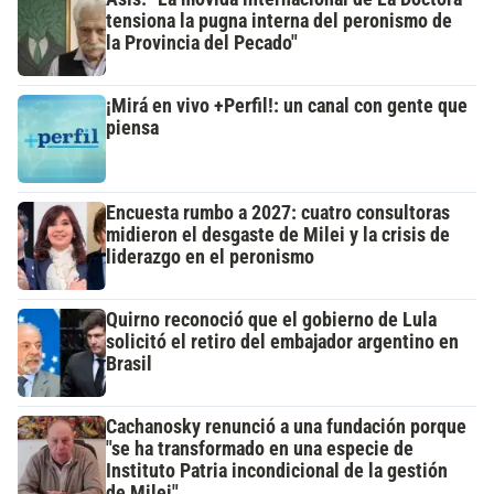
tensiona la pugna interna del peronismo de
la Provincia del Pecado"
¡Mirá en vivo +Perfil!: un canal con gente que
piensa
Encuesta rumbo a 2027: cuatro consultoras
midieron el desgaste de Milei y la crisis de
liderazgo en el peronismo
Quirno reconoció que el gobierno de Lula
solicitó el retiro del embajador argentino en
Brasil
Cachanosky renunció a una fundación porque
"se ha transformado en una especie de
Instituto Patria incondicional de la gestión
de Milei"