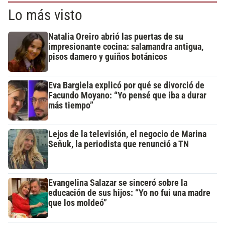
Lo más visto
Natalia Oreiro abrió las puertas de su
impresionante cocina: salamandra antigua,
pisos damero y guiños botánicos
Eva Bargiela explicó por qué se divorció de
Facundo Moyano: “Yo pensé que iba a durar
más tiempo”
Lejos de la televisión, el negocio de Marina
Señuk, la periodista que renunció a TN
Evangelina Salazar se sinceró sobre la
educación de sus hijos: “Yo no fui una madre
que los moldeó”