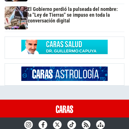
El Gobierno perdió la pulseada del nombre:
la "Ley de Tierras" se impuso en toda la
conversación digital