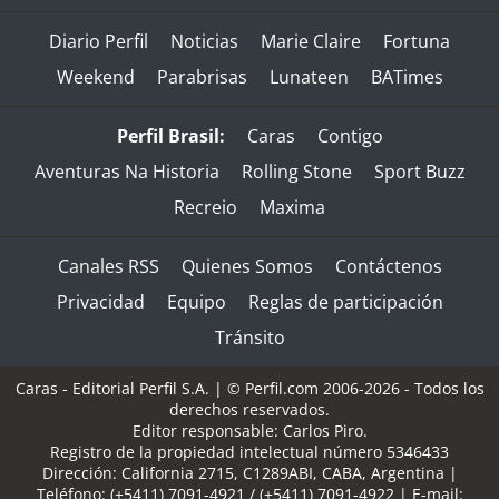
Diario Perfil
Noticias
Marie Claire
Fortuna
Weekend
Parabrisas
Lunateen
BATimes
Perfil Brasil:
Caras
Contigo
Aventuras Na Historia
Rolling Stone
Sport Buzz
Recreio
Maxima
Canales RSS
Quienes Somos
Contáctenos
Privacidad
Equipo
Reglas de participación
Tránsito
Caras - Editorial Perfil S.A.
| © Perfil.com 2006-2026 - Todos los
derechos reservados.
Editor responsable: Carlos Piro.
Registro de la propiedad intelectual número 5346433
Dirección:
California 2715
,
C1289ABI
,
CABA, Argentina
|
Teléfono:
(+5411) 7091-4921
/
(+5411) 7091-4922
| E-mail: