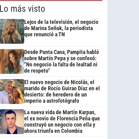
Lo más visto
Lejos de la televisión, el negocio
de Marina Señuk, la periodista
que renunció a TN
Desde Punta Cana, Pampita habló
sobre Martín Pepa y se confesó:
"No negocio la falta de lealtad ni
de respeto"
El nuevo negocio de Nicolás, el
marido de Rocío Guirao Díaz en el
desierto: de heredero de un
imperio a astrofotógrafo
La nueva vida de Martín Karpan,
el ex novio de Florencia Peña que
construyó un negocio con ella y
ahora triunfa en Colombia