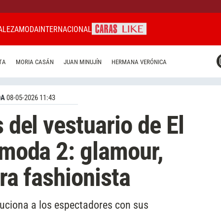
ALEZA
MODA
INTERNACIONAL
CARAS MIAMI
TA
MORIA CASÁN
JUAN MINUJÍN
HERMANA VERÓNICA
CARAS BRASIL
CARAS URUGUAY
DA
08-05-2026 11:43
s del vestuario de El
a moda 2: glamour,
ura fashionista
oluciona a los espectadores con sus