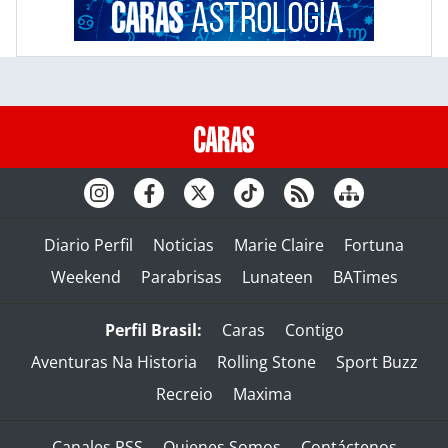
Diario Perfil
Noticias
Marie Claire
Fortuna
Weekend
Parabrisas
Lunateen
BATimes
Perfil Brasil:
Caras
Contigo
Aventuras Na Historia
Rolling Stone
Sport Buzz
Recreio
Maxima
Canales RSS
Quienes Somos
Contáctenos