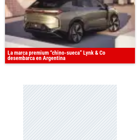
La marca premium “chino-sueca” Lynk & Co
desembarca en Argentina