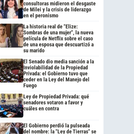
consultoras midieron el desgaste
de Milei y la crisis de liderazgo
en el peronismo
La historia real de "Elize:
Sombras de una mujer", la nueva
película de Netflix sobre el caso
de una esposa que descuartizó a
su marido
El Senado dio media sanción a la
Inviolabilidad de la Propiedad
Privada: el Gobierno tuvo que
ceder en la Ley del Manejo del
Fuego
Ley de Propiedad Privada: qué
senadores votaron a favor y
cuáles en contra
El Gobierno perdió la pulseada
del nombre: la "Ley de Tierras" se