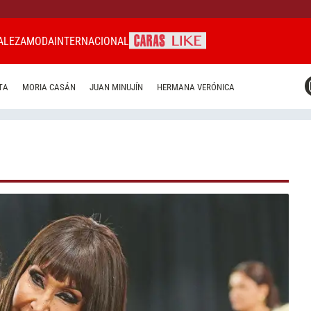
ALEZA
MODA
INTERNACIONAL
CARAS MIAMI
TA
MORIA CASÁN
JUAN MINUJÍN
HERMANA VERÓNICA
CARAS BRASIL
CARAS URUGUAY