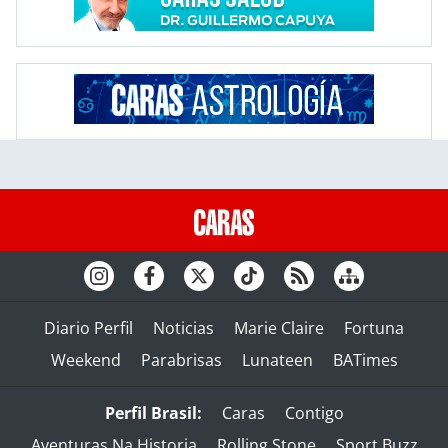
Diario Perfil
Noticias
Marie Claire
Fortuna
Weekend
Parabrisas
Lunateen
BATimes
Perfil Brasil:
Caras
Contigo
Aventuras Na Historia
Rolling Stone
Sport Buzz