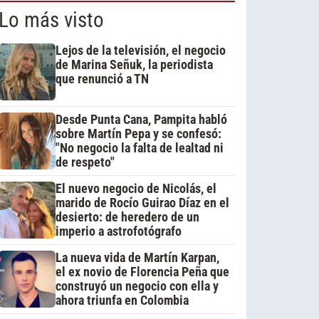
Lo más visto
Lejos de la televisión, el negocio
de Marina Señuk, la periodista
que renunció a TN
Desde Punta Cana, Pampita habló
sobre Martín Pepa y se confesó:
"No negocio la falta de lealtad ni
de respeto"
El nuevo negocio de Nicolás, el
marido de Rocío Guirao Díaz en el
desierto: de heredero de un
imperio a astrofotógrafo
La nueva vida de Martín Karpan,
el ex novio de Florencia Peña que
construyó un negocio con ella y
ahora triunfa en Colombia