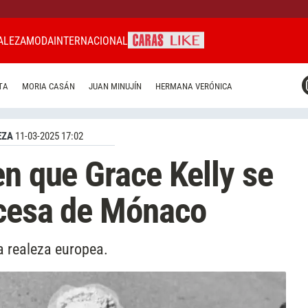
ALEZA
MODA
INTERNACIONAL
CARAS MIAMI
TA
MORIA CASÁN
JUAN MINUJÍN
HERMANA VERÓNICA
CARAS BRASIL
CARAS URUGUAY
EZA
11-03-2025 17:02
en que Grace Kelly se
ncesa de Mónaco
la realeza europea.