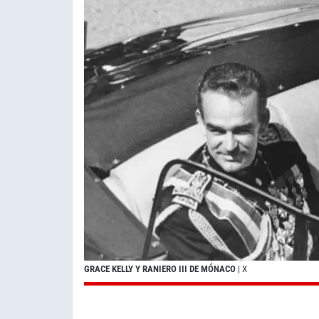
GRACE KELLY Y RANIERO III DE MÓNACO
| X