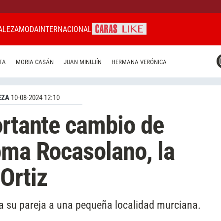
ALEZA
MODA
INTERNACIONAL
CARAS MIAMI
TA
MORIA CASÁN
JUAN MINUJÍN
HERMANA VERÓNICA
CARAS BRASIL
CARAS URUGUAY
EZA
10-08-2024 12:10
ortante cambio de
oma Rocasolano, la
Ortiz
 a su pareja a una pequeña localidad murciana.