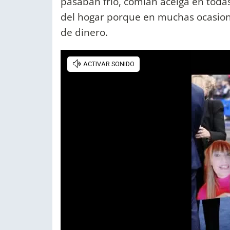
pasaban frío, comían acelga en toda
del hogar porque en muchas ocasione
de dinero.