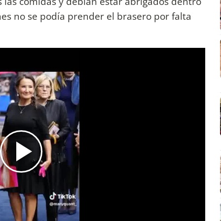
s las comidas y debían estar abrigados dentro
s no se podía prender el brasero por falta