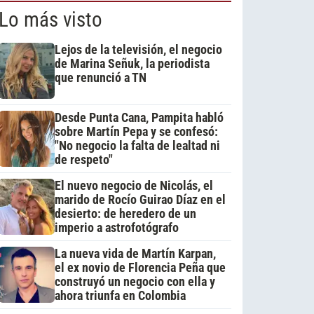
Lo más visto
Lejos de la televisión, el negocio
de Marina Señuk, la periodista
que renunció a TN
Desde Punta Cana, Pampita habló
sobre Martín Pepa y se confesó:
"No negocio la falta de lealtad ni
de respeto"
El nuevo negocio de Nicolás, el
marido de Rocío Guirao Díaz en el
desierto: de heredero de un
imperio a astrofotógrafo
La nueva vida de Martín Karpan,
el ex novio de Florencia Peña que
construyó un negocio con ella y
ahora triunfa en Colombia