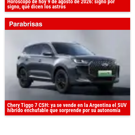
Horóscopo de hoy 9 de agosto de 2026: signo por
signo, qué dicen los astros
Chery Tiggo 7 CSH: ya se vende en la Argentina el SUV
híbrido enchufable que sorprende por su autonomía