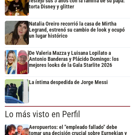
festejó sus 5 años con la familia de su papá:
torta Disney y glitter
Natalia Oreiro recorrió la casa de Mirtha
Legrand, estrenó su cambio de look y ocupó
un lugar histórico
De Valeria Mazza y Luisana Lopilato a
Antonio Banderas y Plácido Domingo: los
mejores looks de la Gala Starlite 2026
La íntima despedida de Jorge Messi
Lo más visto en Perfil
Aeropuertos: el "empleado fallado" debe
tomar una decisión crucial sobre Eurnekian y