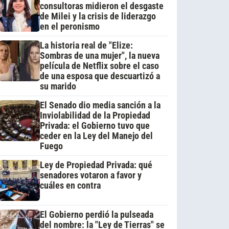
consultoras midieron el desgaste
de Milei y la crisis de liderazgo
en el peronismo
La historia real de "Elize:
Sombras de una mujer", la nueva
película de Netflix sobre el caso
de una esposa que descuartizó a
su marido
El Senado dio media sanción a la
Inviolabilidad de la Propiedad
Privada: el Gobierno tuvo que
ceder en la Ley del Manejo del
Fuego
Ley de Propiedad Privada: qué
senadores votaron a favor y
cuáles en contra
El Gobierno perdió la pulseada
del nombre: la "Ley de Tierras" se