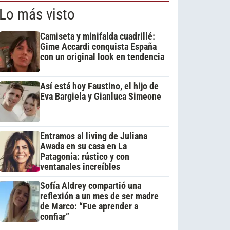
Lo más visto
Camiseta y minifalda cuadrillé:
Gime Accardi conquista España
con un original look en tendencia
Así está hoy Faustino, el hijo de
Eva Bargiela y Gianluca Simeone
Entramos al living de Juliana
Awada en su casa en La
Patagonia: rústico y con
ventanales increíbles
Sofía Aldrey compartió una
reflexión a un mes de ser madre
de Marco: “Fue aprender a
confiar”