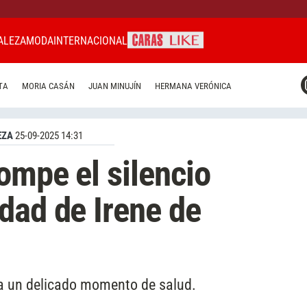
ALEZA
MODA
INTERNACIONAL
CARAS MIAMI
TA
MORIA CASÁN
JUAN MINUJÍN
HERMANA VERÓNICA
CARAS BRASIL
CARAS URUGUAY
EZA
25-09-2025 14:31
ompe el silencio
dad de Irene de
sa un delicado momento de salud.