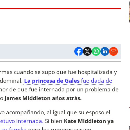
rmas cuando se supo que fue hospitalizada y
bdominal.
La princesa de Gales
fue dada de
umor de que fue internada por un problema de
no
James Middleton años atrás.
uvo acompañando, al igual que su esposo el
estuvo internada.
Si bien
Kate Middleton ya
 su familia
pero los rumores siguen