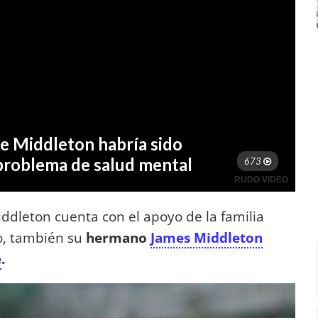
ddleton cuenta con el apoyo de la familia
mo, también su
hermano
James Middleton
e
.