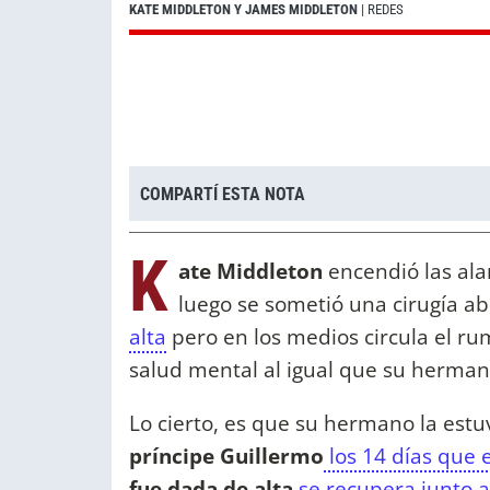
KATE MIDDLETON Y JAMES MIDDLETON
| REDES
COMPARTÍ ESTA NOTA
K
ate Middleton
encendió las ala
luego se sometió una cirugía a
alta
pero en los medios circula el r
salud mental al igual que su herma
Lo cierto, es que su hermano la est
príncipe Guillermo
los 14 días que 
fue dada de alta
se recupera junto a