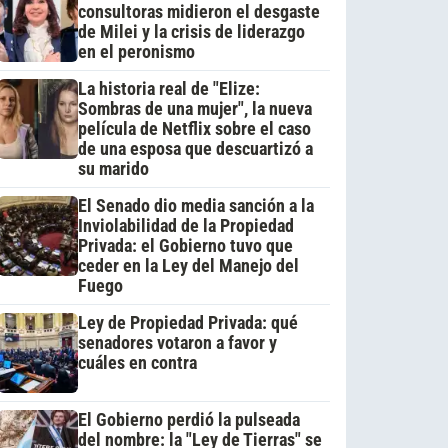
consultoras midieron el desgaste
de Milei y la crisis de liderazgo
en el peronismo
La historia real de "Elize:
Sombras de una mujer", la nueva
película de Netflix sobre el caso
de una esposa que descuartizó a
su marido
El Senado dio media sanción a la
Inviolabilidad de la Propiedad
Privada: el Gobierno tuvo que
ceder en la Ley del Manejo del
Fuego
Ley de Propiedad Privada: qué
senadores votaron a favor y
cuáles en contra
El Gobierno perdió la pulseada
del nombre: la "Ley de Tierras" se