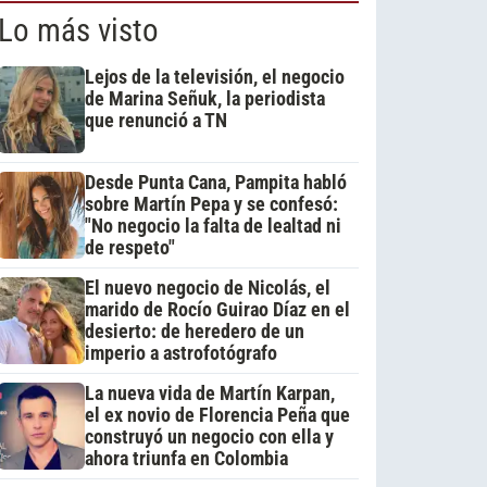
Lo más visto
Lejos de la televisión, el negocio
de Marina Señuk, la periodista
que renunció a TN
Desde Punta Cana, Pampita habló
sobre Martín Pepa y se confesó:
"No negocio la falta de lealtad ni
de respeto"
El nuevo negocio de Nicolás, el
marido de Rocío Guirao Díaz en el
desierto: de heredero de un
imperio a astrofotógrafo
La nueva vida de Martín Karpan,
el ex novio de Florencia Peña que
construyó un negocio con ella y
ahora triunfa en Colombia