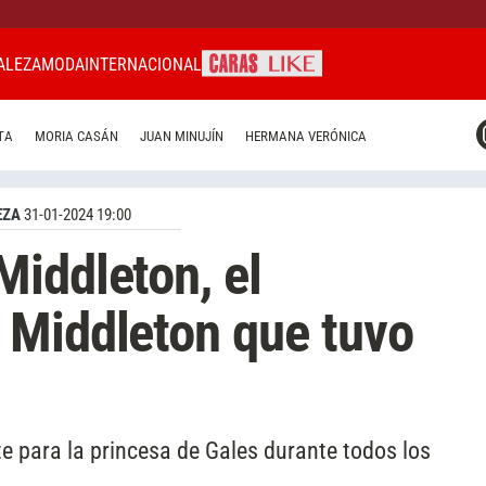
ALEZA
MODA
INTERNACIONAL
CARAS MIAMI
TA
MORIA CASÁN
JUAN MINUJÍN
HERMANA VERÓNICA
CARAS BRASIL
CARAS URUGUAY
EZA
31-01-2024 19:00
iddleton, el
 Middleton que tuvo
te para la princesa de Gales durante todos los