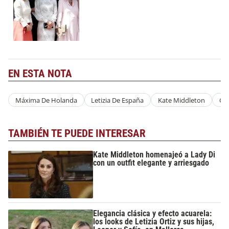
EN ESTA NOTA
Máxima De Holanda
Letizia De España
Kate Middleton
Gar
TAMBIÉN TE PUEDE INTERESAR
Kate Middleton homenajeó a Lady Di
con un outfit elegante y arriesgado
Elegancia clásica y efecto acuarela:
los looks de Letizia Ortiz y sus hijas,