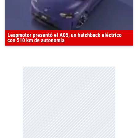
Leapmotor presentó el A05, un hatchback eléctrico
con 510 km de autonomía