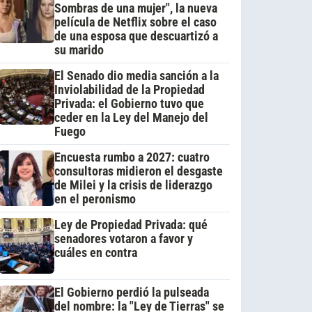
Sombras de una mujer", la nueva
película de Netflix sobre el caso
de una esposa que descuartizó a
su marido
El Senado dio media sanción a la
Inviolabilidad de la Propiedad
Privada: el Gobierno tuvo que
ceder en la Ley del Manejo del
Fuego
Encuesta rumbo a 2027: cuatro
consultoras midieron el desgaste
de Milei y la crisis de liderazgo
en el peronismo
Ley de Propiedad Privada: qué
senadores votaron a favor y
cuáles en contra
El Gobierno perdió la pulseada
del nombre: la "Ley de Tierras" se