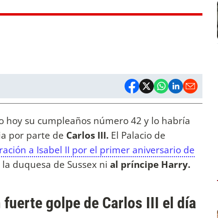
o hoy su cumpleaños número 42 y lo habría
ia por parte de
Carlos III.
El Palacio de
ión a Isabel II por el primer aniversario de
a la duquesa de Sussex ni
al príncipe Harry.
uerte golpe de Carlos III el día