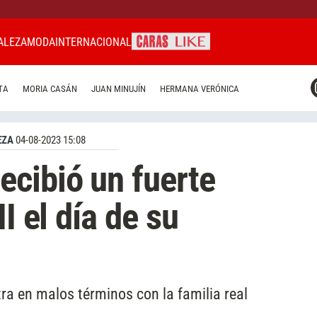
ALEZA
MODA
INTERNACIONAL
CARAS MIAMI
TA
MORIA CASÁN
JUAN MINUJÍN
HERMANA VERÓNICA
CARAS BRASIL
CARAS URUGUAY
EZA
04-08-2023 15:08
cibió un fuerte
I el día de su
a en malos términos con la familia real