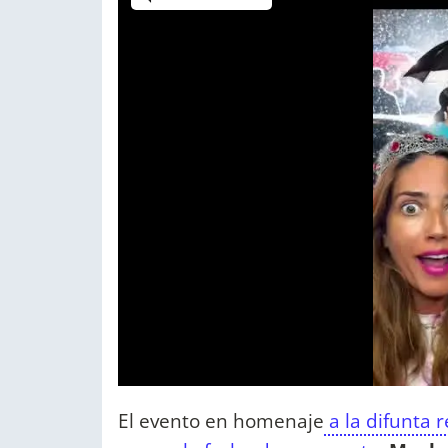
El evento en homenaje
a la difunta r