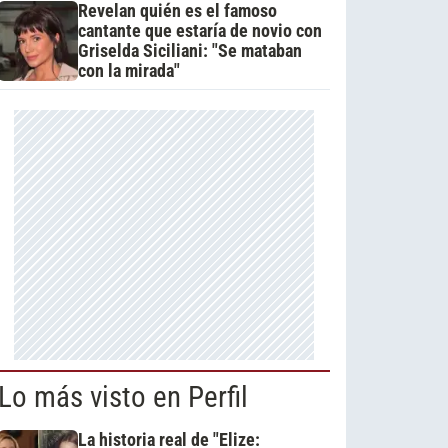
Revelan quién es el famoso
cantante que estaría de novio con
Griselda Siciliani: "Se mataban
con la mirada"
Lo más visto en Perfil
La historia real de "Elize: