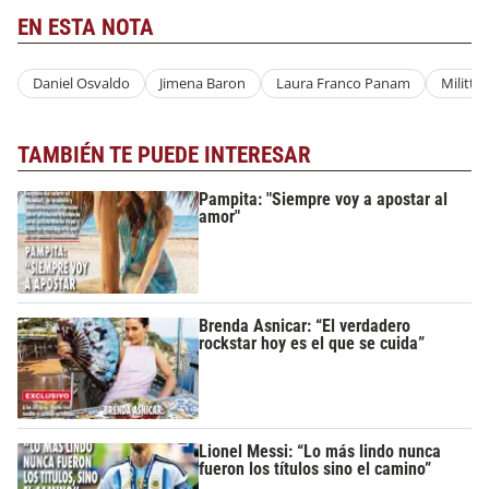
EN ESTA NOTA
Daniel Osvaldo
Jimena Baron
Laura Franco Panam
Militta
TAMBIÉN TE PUEDE INTERESAR
Pampita: "Siempre voy a apostar al
amor"
Brenda Asnicar: “El verdadero
rockstar hoy es el que se cuida”
Lionel Messi: “Lo más lindo nunca
fueron los títulos sino el camino”