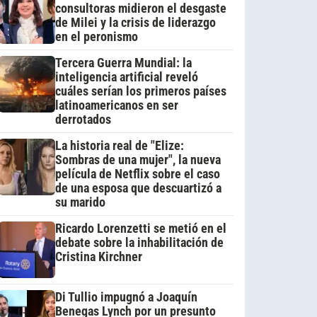
consultoras midieron el desgaste
de Milei y la crisis de liderazgo
en el peronismo
Tercera Guerra Mundial: la
inteligencia artificial reveló
cuáles serían los primeros países
latinoamericanos en ser
derrotados
La historia real de "Elize:
Sombras de una mujer", la nueva
película de Netflix sobre el caso
de una esposa que descuartizó a
su marido
Ricardo Lorenzetti se metió en el
debate sobre la inhabilitación de
Cristina Kirchner
Di Tullio impugnó a Joaquín
Benegas Lynch por un presunto