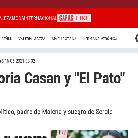
ALEZA
MODA
INTERNACIONAL
CARAS MIAMI
 SEÑUK
VALERIA MAZZA
MARU BOTANA
HERMANA VERÓNICA
CARAS BRASIL
CARAS URUGUAY
AS
16-06-2021 08:02
ria Casan y "El Pato"
olítico, padre de Malena y suegro de Sergio