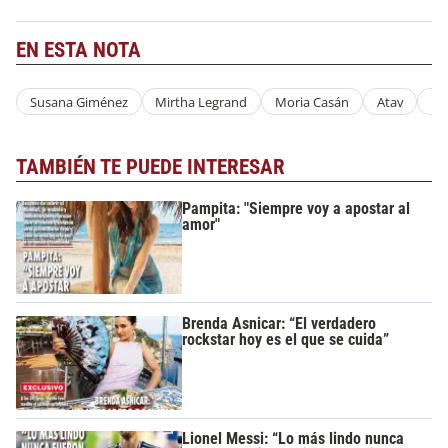
EN ESTA NOTA
Susana Giménez
Mirtha Legrand
Moria Casán
Atav
Re
TAMBIÉN TE PUEDE INTERESAR
Pampita: "Siempre voy a apostar al
amor"
Brenda Asnicar: “El verdadero
rockstar hoy es el que se cuida”
Lionel Messi: “Lo más lindo nunca