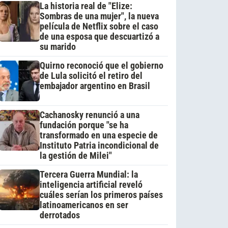
La historia real de "Elize:
Sombras de una mujer", la nueva
película de Netflix sobre el caso
de una esposa que descuartizó a
su marido
Quirno reconoció que el gobierno
de Lula solicitó el retiro del
embajador argentino en Brasil
Cachanosky renunció a una
fundación porque "se ha
transformado en una especie de
Instituto Patria incondicional de
la gestión de Milei"
Tercera Guerra Mundial: la
inteligencia artificial reveló
cuáles serían los primeros países
latinoamericanos en ser
derrotados