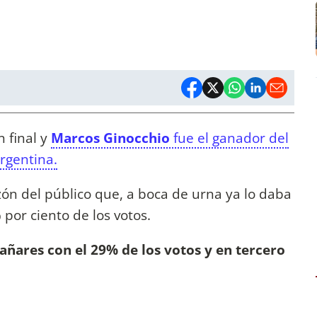
 final y
Marcos Ginocchio
fue el ganador del
argentina.
azón del público que, a boca de urna ya lo daba
% por ciento de los votos.
ñares con el 29% de los votos y en tercero