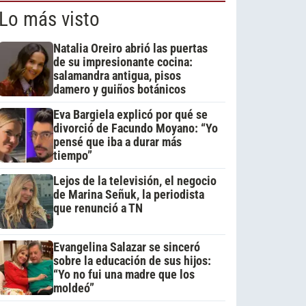
Lo más visto
Natalia Oreiro abrió las puertas
de su impresionante cocina:
salamandra antigua, pisos
damero y guiños botánicos
Eva Bargiela explicó por qué se
divorció de Facundo Moyano: “Yo
pensé que iba a durar más
tiempo”
Lejos de la televisión, el negocio
de Marina Señuk, la periodista
que renunció a TN
Evangelina Salazar se sinceró
sobre la educación de sus hijos:
“Yo no fui una madre que los
moldeó”