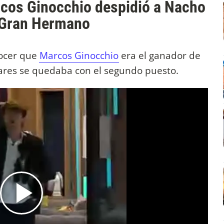
cos Ginocchio despidió a Nacho
e Gran Hermano
nocer que
Marcos Ginocchio
era el ganador de
res se quedaba con el segundo puesto.